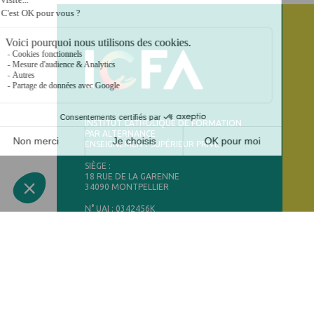
INSTITUT CATHOLIQUE DE FORMATION
PAR ALTERNANCE
ENSEIGNEMENT SUPÉRIEUR PRIVÉ
SIÈGE :
18 RUE DE LA GARENNE
34090 MONTPELLIER
N° UAI : 0342456K
CERTIFICATION N° : 132350104150
©
DERNIÈRE MISE À JOUR :