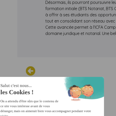
Désormais, ils pourront poursuivre le
formation initiale (BTS Notariat, BTS
à offrir à ses étudiants des opportu
tout en consolidant son réseau ave
Cette avancée permet à l’ICFA Campu
domaine juridique et notarial. Une be