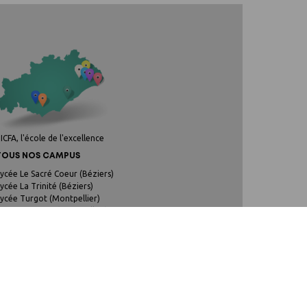
'ICFA, l'école de l'excellence
TOUS NOS CAMPUS
ycée Le Sacré Coeur (Béziers)
ycée La Trinité (Béziers)
ycée Turgot (Montpellier)
Campus Nevers (Montpellier)
ampus Saint Francois (Montpellier)
Campus St Joseph Pierre-Rouge (Montferrier)
ycée La Merci Littoral (La Grande Motte)
ycée Saint Joseph (Sète)