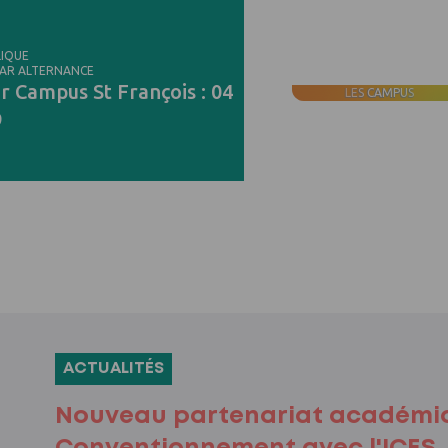
LIQUE
PAR ALTERNANCE
r Campus St François : 04
LES CAMPUS
9
ACTUALITÉS
Nouveau partenariat académiq