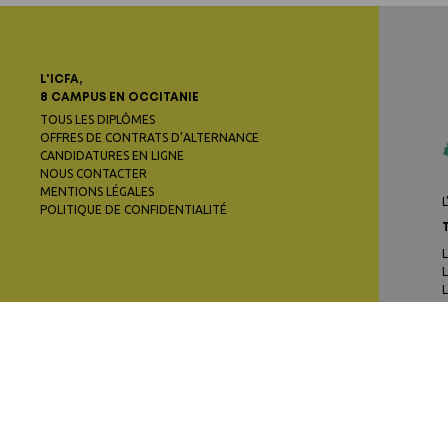
L'ICFA,
8 CAMPUS EN OCCITANIE
TOUS LES DIPLÔMES
OFFRES DE CONTRATS D’ALTERNANCE
CANDIDATURES EN LIGNE
NOUS CONTACTER
MENTIONS LÉGALES
L
POLITIQUE DE CONFIDENTIALITÉ
L
L
L
C
L
L