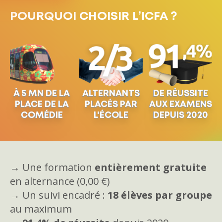
POURQUOI CHOISIR L’ICFA ?
À 5 MN DE LA
ALTERNANTS
DE RÉUSSITE
PLACE DE LA
PLACÉS PAR
AUX EXAMENS
COMÉDIE
L'ÉCOLE
DEPUIS 2020
→ Une formation
entièrement gratuite
en alternance (0,00 €)
→ Un suivi encadré :
18 élèves par groupe
au maximum