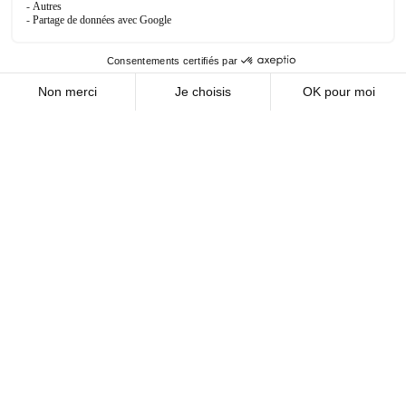
PLAN ET ACCÈS
TOUS LES DIPLÔMES
OFFRES DE CONTRATS D’ALTERNANCE
CANDIDATURES EN LIGNE
NOUS CONTACTER
MENTIONS LÉGALES
POLITIQUE DE CONFIDENTIALITÉ