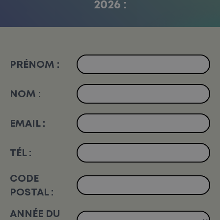
2026 :
PRÉNOM :
NOM :
EMAIL :
TÉL :
CODE
POSTAL :
ANNÉE DU